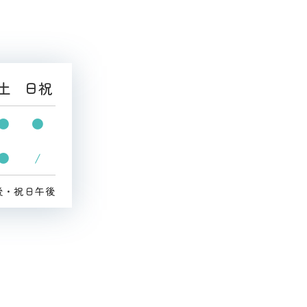
土
日祝
●
●
●
/
後・祝日午後