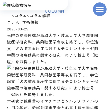
COLUMN
>
コラム
>
コラム詳細
コラム
,
学術情報
トップ
TOP
2023-03-25
当院の院長佐橋が鳥取大学・岐阜大学大学院共同
診療案内
SERVICES
獣医学研究科、共同獣医学専攻を終了し、学位論
文「犬の肺高血圧症に対するチロシンキナーゼ阻
院長・スタッフ
STAFF
害薬の治療効果に関する研究」により博士号（獣
医）を取得しました。
院内紹介
FACILITIES
設備紹介
EQUIPMENTS
アクセス
ACCESS
本研究は低用量のイマチニブとシルデナフィルの
コラム
COLUMN
併用投与が、僧帽弁閉鎖不全と心室中隔欠損に起