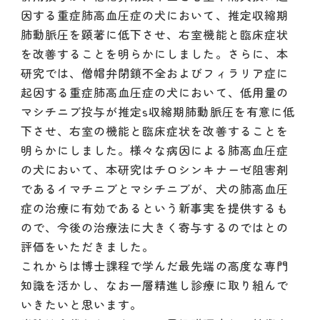
因する重症肺高血圧症の犬において、推定収縮期
お問い合わせ
肺動脈圧を顕著に低下させ、右室機能と臨床症状
072-765-3552
を改善することを明らかにしました。さらに、本
研究では、僧帽弁閉鎖不全およびフィラリア症に
起因する重症肺高血圧症の犬において、低用量の
マシチニブ投与が推定s収縮期肺動脈圧を有意に低
下させ、右室の機能と臨床症状を改善することを
明らかにしました。様々な病因による肺高血圧症
の犬において、本研究はチロシンキナーゼ阻害剤
であるイマチニブとマシチニブが、犬の肺高血圧
症の治療に有効であるという新事実を提供するも
ので、今後の治療法に大きく寄与するのではとの
評価をいただきました。
これからは博士課程で学んだ最先端の高度な専門
知識を活かし、なお一層精進し診療に取り組んで
いきたいと思います。